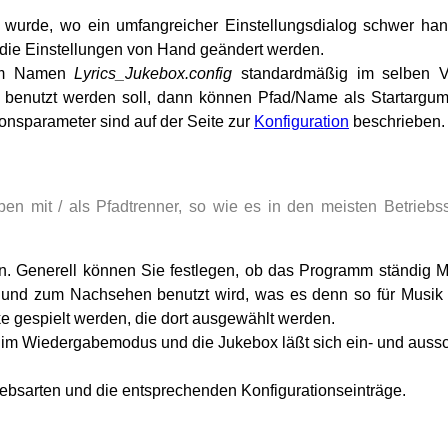
n wurde, wo ein umfangreicher Einstellungsdialog schwer ha
der die Einstellungen von Hand geändert werden.
dem Namen
Lyrics_Jukebox.config
standardmäßig im selben Ve
i benutzt werden soll, dann können Pfad/Name als Startargu
ionsparameter sind auf der Seite zur
Konfi­guration
beschrieben.
en mit / als Pfadtrenner, so wie es in den meisten Betriebss
. Generell können Sie festlegen, ob das Programm ständig M
 und zum Nachsehen benutzt wird, was es denn so für Musik 
e gespielt werden, die dort ausgewählt werden.
m im Wiedergabemodus und die Jukebox läßt sich ein- und aussc
iebsarten und die entsprechenden Konfigurationseinträge.