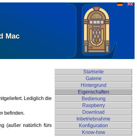
nd Mac
Start­seite
Gale­rie
Hinter­grund
Eigen­schaften
geliefert. Lediglich die
Be­dienung
Rasp­berry
Down­load
r befinden.
In­betrieb­nahme
g (außer natürlich fürs
Konfi­guration
Know-how