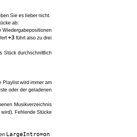
en Sie es lieber nicht.
ücke ab:
he Wiedergabepositionen
+3
Wert
führt also zu drei
s Stück durchschnittlich
e Playlist wird immer am
liste oder der geladenen
benen Musikverzeichnis
 wird). Fehlende Stücke
LargeIntro=on
den