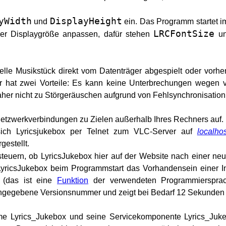
yWidth
DisplayHeight
und
ein. Das Programm startet i
LRCFontSize
oder Displaygröße anpassen, dafür stehen
u
elle Musikstück direkt vom Datenträger abgespielt oder vorher
r hat zwei Vorteile: Es kann keine Unterbrechungen wegen v
her nicht zu Störgeräuschen aufgrund von Fehlsynchronisation
 Netzwerkverbindungen zu Zielen außerhalb Ihres Rechners auf.
 sich Lyricsjukebox per Telnet zum VLC-Server auf
localhos
estellt.
euern, ob LyricsJukebox hier auf der Website nach einer neu
LyricsJukebox beim Programmstart das Vorhandensein einer I
 (das ist eine
Funktion
der verwendeten Programmiersprac
 angegebene Versionsnummer und zeigt bei Bedarf 12 Sekunden
e Lyrics_Jukebox und seine Servicekomponente Lyrics_Juk