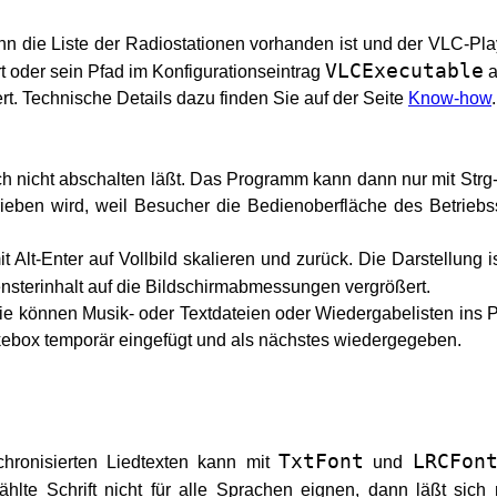
n die Liste der Radiostationen vorhanden ist und der VLC-Pl
VLCExecutable
t oder sein Pfad im Konfigurationseintrag
a
t. Technische Details dazu finden Sie auf der Seite
Know-how
.
auch nicht abschalten läßt. Das Programm kann dann nur mit St
rieben wird, weil Besucher die Bedienoberfläche des Betriebs
Alt-Enter auf Vollbild skalieren und zurück. Die Darstellung i
ensterinhalt auf die Bildschirmabmessungen vergrößert.
Sie können Musik- oder Textdateien oder Wiedergabelisten ins 
kebox temporär eingefügt und als nächstes wiedergegeben.
TxtFont
LRCFon
chronisierten Liedtexten kann mit
und
ählte Schrift nicht für alle Sprachen eignen, dann läßt sich