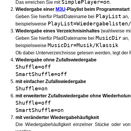
SimplePlayer=on
Das erreichen Sie mit
.
Wiedergabe einer
M3U
-Playlist beim Programmstart
PlayList
Geben Sie hierfür Pfad/Dateiname bei
an,
PlayList=Wiedergabelisten
beispielsweise
Wiedergabe eines Verzeichnisinhaltes
(wahlweise mit
MusicDir
Geben Sie hierfür Pfad/Dateiname bei
an,
MusicDir=Musik/Klassik
beispielsweise
Ob dabei Unterverzeichnisse gelesen werden, legt der
Wiedergabe ohne Zufallswiedergabe
Shuffle=off
SmartShuffle=off
mit einfacher Zufallswiedergabe
Shuffle=on
mit erweiterter Zufallswiedergabe ohne Wiederholu
Shuffle=off
SmartShuffle=on
mit veränderter Wiedergabehäufigkeit
Die Wiedergabehäufigkeit einzelner Stücke oder von