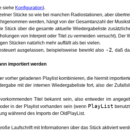
e siehe
Konfi­guration
).
zelner Stücke so wie bei manchen Radiostationen, aber übertreib
ahrgenommen werden, hängt von der Gesamtanzahl der Musikst
nde Stück über die gesamte aktuelle Wiedergabeliste zusätzlic
olungen von Interpret oder Titel zu vermeiden versucht). Der 
n Stücken natürlich mehr auffällt als bei vielen.
-2
esteuert ausgelassen, beispielsweise bewirkt also
, daß da
ann importiert werden
 vorher geladenen Playlist kombinieren, die hiermit importiert
dergabe mit der internen Wiedergabeliste fort, also der Zufalls
n vorkommenden Titel bekannt sein, also entweder im angege
PlayList
 oder in der Playlist vorhanden sein (wenn
benutzt
ng während des Imports der OldPlayList.
roße Laufschrift mit Informationen über das Stück aktiviert wer