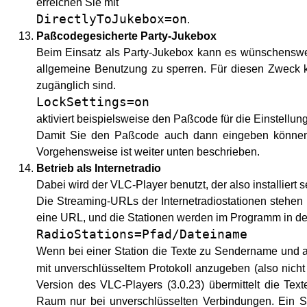
erreichen Sie mit
DirectlyToJukebox=on
.
Paßcodegesicherte Party-Jukebox
Beim Einsatz als Party-Jukebox kann es wünschenswert
allgemeine Benutzung zu sperren. Für diesen Zweck k
zugänglich sind.
LockSettings=on
aktiviert beispielsweise den Paßcode für die Einstellun
Damit Sie den Paßcode auch dann eingeben können, w
Vorgehensweise ist weiter unten beschrieben.
Betrieb als Internetradio
Dabei wird der VLC-Player benutzt, der also installiert 
Die Streaming-URLs der Internetradiostationen stehen 
eine URL, und die Stationen werden im Programm in d
RadioStations=Pfad/Dateiname
Wenn bei einer Station die Texte zu Sendername und a
mit unverschlüsseltem Protokoll anzugeben (also nich
Version des VLC-Players (3.0.23) übermittelt die Te
Raum nur bei unverschlüsselten Verbindungen. Ein Sich